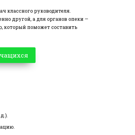
ач классного руководителя.
но другой, а для органов опеки —
р, который поможет составить
учащихся
.).
мацию.