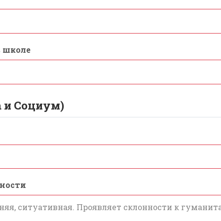
в школе
а и Социум)
нности