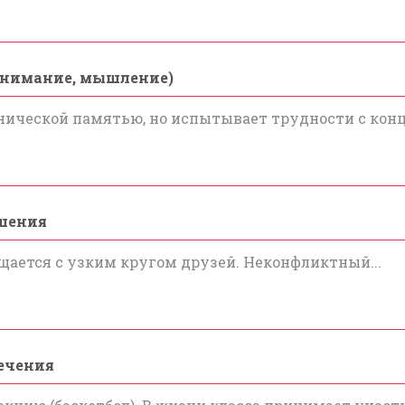
внимание, мышление)
ошения
ечения