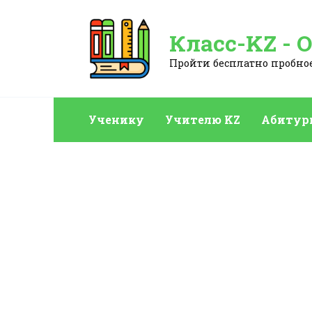
Перейти
к
Класс-KZ - 
содержанию
Пройти бесплатно пробное:
Ученику
Учителю KZ
Абитур