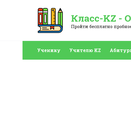
Перейти
к
Класс-KZ - 
содержанию
Пройти бесплатно пробное:
Ученику
Учителю KZ
Абитур