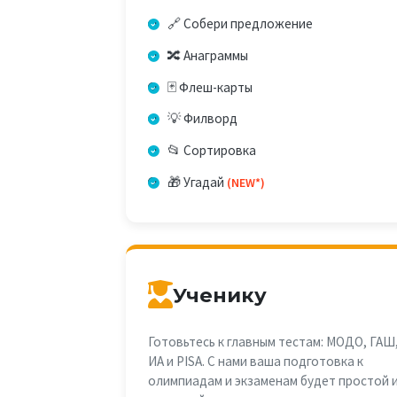
🔗 Собери предложение
🔀 Анаграммы
🃏 Флеш-карты
💡 Филворд
📂 Сортировка
🎁 Угадай
(NEW*)
Ученику
Готовьтесь к главным тестам: МОДО, ГАШ
ИА и PISA. С нами ваша подготовка к
олимпиадам и экзаменам будет простой 