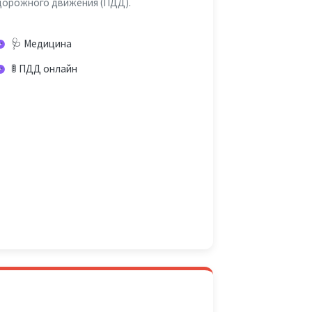
дорожного движения (ПДД).
🩺 Медицина
🚦 ПДД онлайн