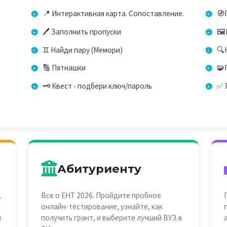
📍 Интерактивная карта. Сопоставление.
🧭
🖊️ Заполнить пропуски
🖼
♊ Найди пару (Мемори)
🔍
🔢 Пятнашки
🧩
🗝️ Квест - подбери ключ/пароль
✅ 
Абитуриенту
,
Все о ЕНТ 2026. Пройдите пробное
онлайн-тестирование, узнайте, как
и
получить грант, и выберите лучший ВУЗ в