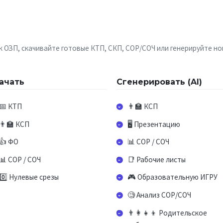
 ОЗП, скачивайте готовые КТП, СКП, СОР/СОЧ или генерируйте но
ачать
Сгенерировать (AI)
📅 КТП
👨‍🏫 КСП
👨‍🏫 КСП
🖥️ Презентацию
👍 ФО
📊 СОР / СОЧ
📊 СОР / СОЧ
📑 Рабочие листы
0️⃣ Нулевые срезы
🎮 Образовательную ИГРУ
🧐 Анализ СОР/СОЧ
👨‍👩‍👧‍👦 Родительское