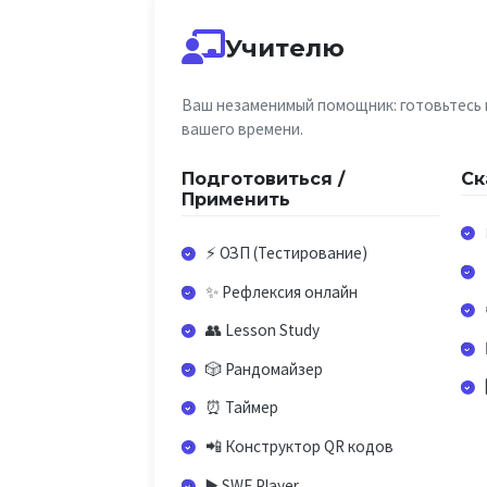
Учителю
Ваш незаменимый помощник: готовьтесь к
вашего времени.
Подготовиться /
Ск
Применить
⚡ ОЗП (Тестирование)
✨ Рефлексия онлайн
👥 Lesson Study
🎲 Рандомайзер
⏰ Таймер
📲 Конструктор QR кодов
▶️ SWF Player