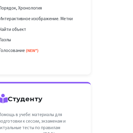
Порядок, Хронология
️Интерактивное изображение. Метки
Найти объект
Пазлы
Голосование
(NEW*)
Студенту
Помощь в учебе: материалы для
подготовки к сессии, экзаменам и
актуальные тесты по правилам