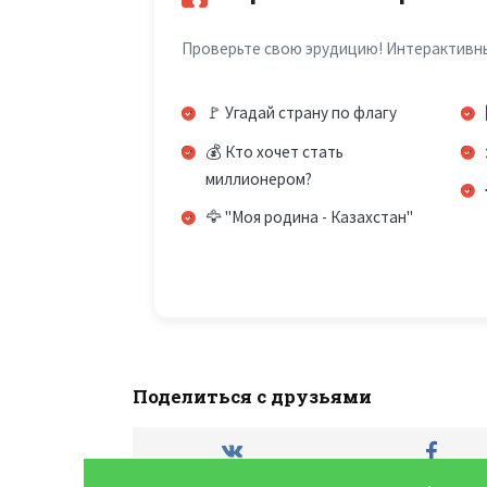
Проверьте свою эрудицию! Интерактивные
🚩 Угадай страну по флагу
💰 Кто хочет стать
миллионером?
🦅 "Моя родина - Казахстан"
Поделиться с друзьями