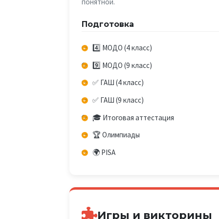
понятной.
Подготовка
4️⃣ МОДО (4 класс)
9️⃣ МОДО (9 класс)
✅ ГАШ (4 класс)
✅ ГАШ (9 класс)
🎓 Итоговая аттестация
🏆 Олимпиады
🌍 PISA
Игры и викторины