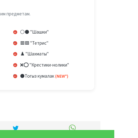
гим предметам.
⚪⚫ "Шашки"
🟥🟦 "Тетрис"
♟️ "Шахматы"
❌⭕ "Крестики-нолики"
⚫Тогыз кумалак
(NEW*)