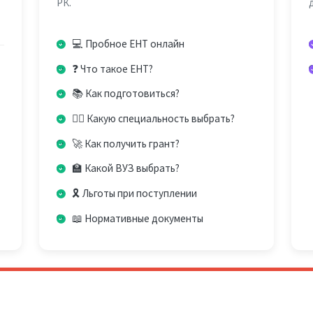
РК.
💻 Пробное ЕНТ онлайн
❓ Что такое ЕНТ?
📚 Как подготовиться?
👨‍⚕️ Какую специальность выбрать?
🚀 Как получить грант?
🏫 Какой ВУЗ выбрать?
🎗️ Льготы при поступлении
📖 Нормативные документы