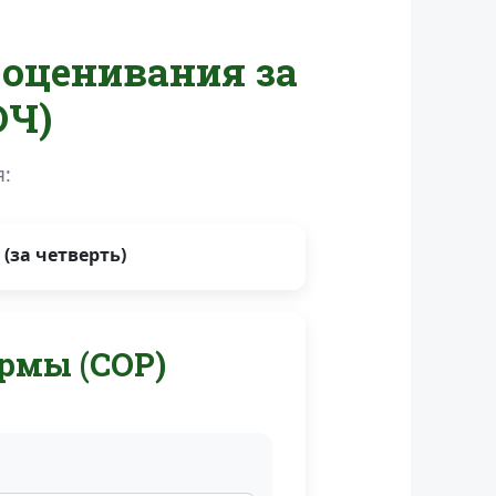
 оценивания за
ОЧ)
:
(за четверть)
рмы (СОР)