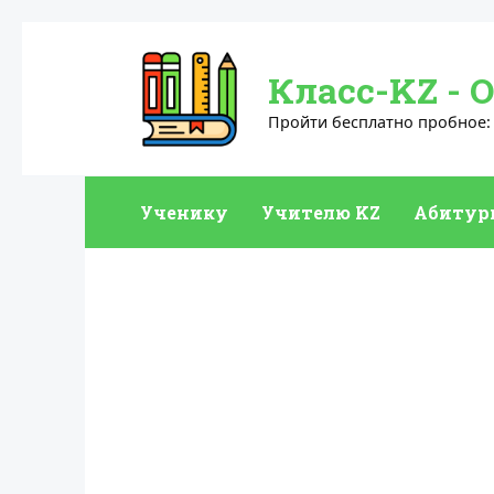
Перейти
к
Класс-KZ - 
содержанию
Пройти бесплатно пробное: Е
Ученику
Учителю KZ
Абитур