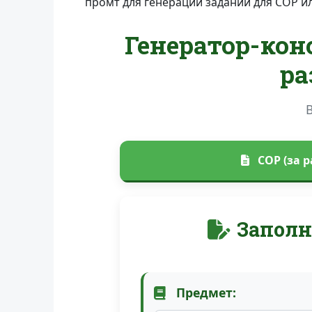
промт для генерации заданий для СОР и
Генератор-кон
ра
СОР (за р
Заполн
Предмет: