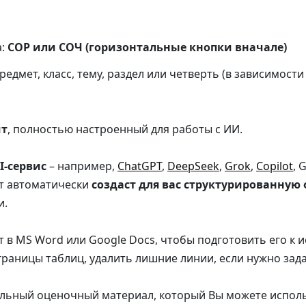
а:
СОР или СОЧ (горизонтальные кнопки вначале)
редмет, класс, тему, раздел или четверть (в зависимости
мт
, полностью настроенный для работы с ИИ.
I-сервис
– например,
ChatGPT
,
DeepSeek
,
Grok
,
Copilot
, 
т автоматически
создаст для вас структурированную
и.
в MS Word или Google Docs, чтобы подготовить его к и
раницы таблиц, удалить лишние линии, если нужно задан
альный оценочный материал, который Вы можете испол