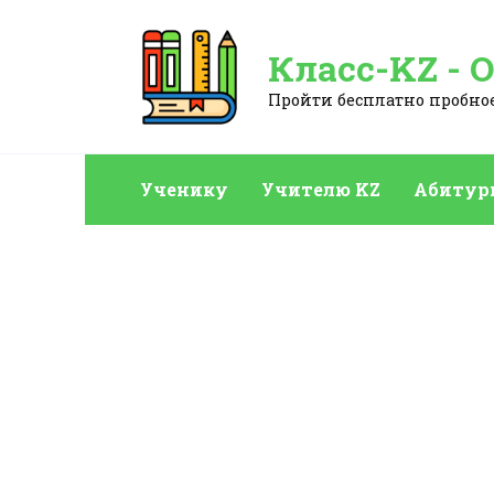
Перейти
к
Класс-KZ - 
содержанию
Пройти бесплатно пробное:
Ученику
Учителю KZ
Абитур