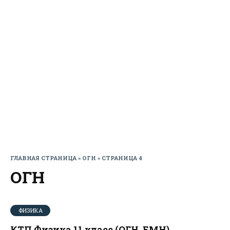
ГЛАВНАЯ СТРАНИЦА
»
ОГН
»
СТРАНИЦА 4
ОГН
ФИЗИКА
КТП Физика 11 класс (ОГН, ЕМН)