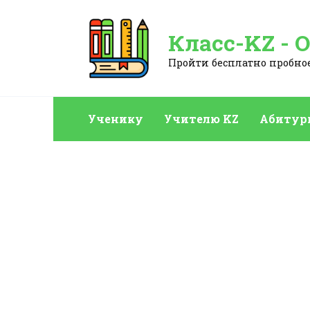
Перейти
к
Класс-KZ - 
содержанию
Пройти бесплатно пробное:
Ученику
Учителю KZ
Абитур