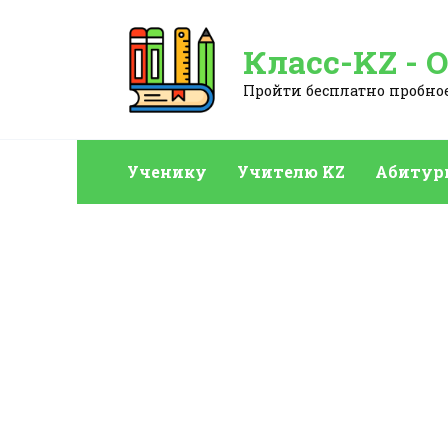
Перейти
к
Класс-KZ - 
содержанию
Пройти бесплатно пробное:
Ученику
Учителю KZ
Абитур