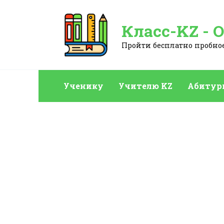
Перейти
к
Класс-KZ - 
содержанию
Пройти бесплатно пробное:
Ученику
Учителю KZ
Абитур