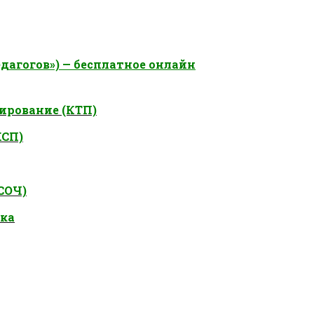
дагогов») — бесплатное онлайн
ирование (КТП)
КСП)
СОЧ)
ока