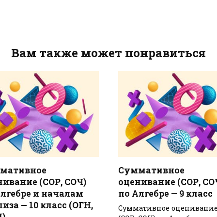
Вам также может понравиться
мативное
Суммативное
нивание (СОР, СОЧ)
оценивание (СОР, СО
Алгебре и началам
по Алгебре — 9 класс
иза — 10 класс (ОГН,
Суммативное оценивани
)