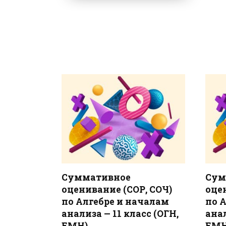
Суммативное
Сум
оценивание (СОР, СОЧ)
оце
по Алгебре и началам
по 
анализа — 11 класс (ОГН,
анал
ЕМН)
ЕМН