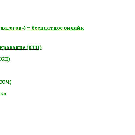
дагогов») — бесплатное онлайн
ирование (КТП)
КСП)
СОЧ)
ока