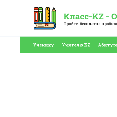
Перейти
к
Класс-KZ - 
содержанию
Пройти бесплатно пробное:
Ученику
Учителю KZ
Абитур