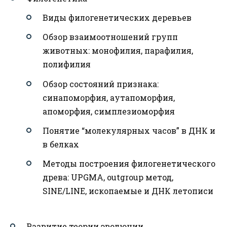
Виды филогенетических деревьев
Обзор взаимоотношений групп
животных: монофилия, парафилия,
полифилия
Обзор состояний признака:
синапоморфия, аутапоморфия,
апоморфия, симплезиоморфия
Понятие “молекулярных часов” в ДНК и
в белках
Методы построения филогенетического
древа: UPGMA, outgroup метод,
SINE/LINE, ископаемые и ДНК летописи
Развитие теории эволюции