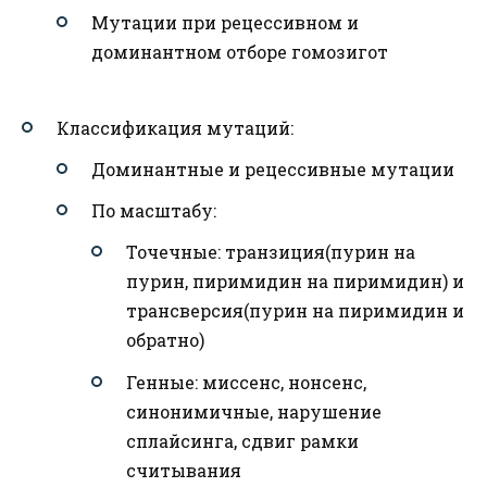
Мутации при рецессивном и
доминантном отборе гомозигот
Классификация мутаций:
Доминантные и рецессивные мутации
По масштабу:
Точечные: транзиция(пурин на
пурин, пиримидин на пиримидин) и
трансверсия(пурин на пиримидин и
обратно)
Генные: миссенс, нонсенс,
синонимичные, нарушение
сплайсинга, сдвиг рамки
считывания