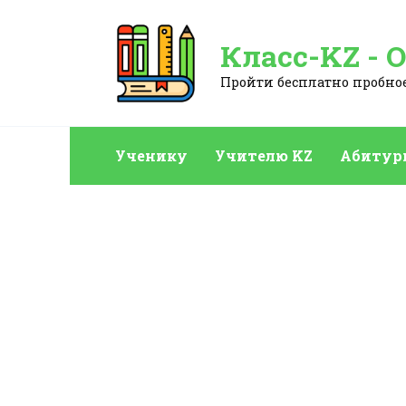
Перейти
к
Класс-KZ - 
содержанию
Пройти бесплатно пробное:
Ученику
Учителю KZ
Абитур