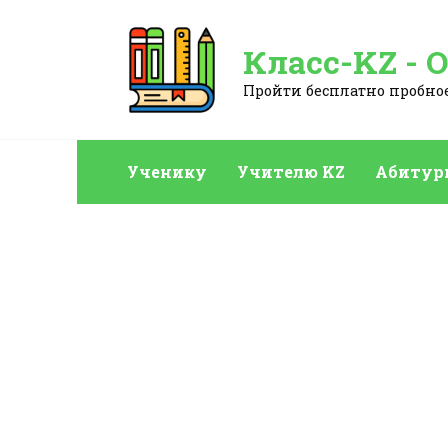
Перейти
к
Класс-KZ - 
содержанию
Пройти бесплатно пробное:
Ученику
Учителю KZ
Абитур