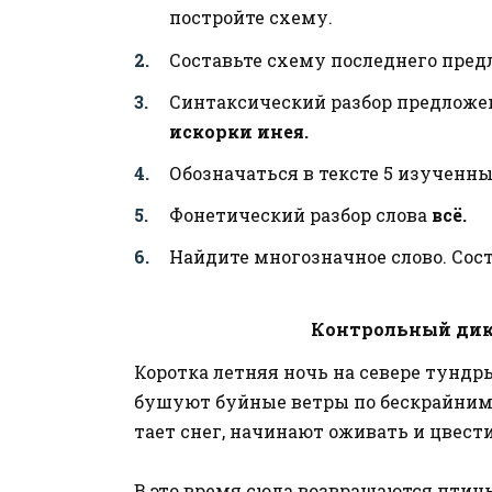
постройте схему.
Составьте схему последнего пред
Синтаксический разбор предложе
искорки инея.
Обозначаться в тексте 5 изученн
Фонетический разбор слова
всё.
Найдите многозначное слово. Сост
Контрольный дикт
Коротка летняя ночь на севере тундр
бушуют буйные ветры по бескрайним 
тает снег, начинают оживать и цвест
В это время сюда возвращаются птицы