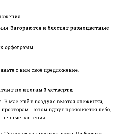
ложения.
ния:
Загораются и блестят разноцветные
ых орфограмм.
авьте с ним своё предложение.
ант по итогам 3 четверти
ы. В мае ещё в воздухе вьются снежинки,
просторам. Потом вдруг проясняется небо,
и первые растения.
. Тундра – родина этих птиц. На берегах