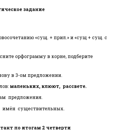
ическое задание
восочетанию «сущ. + прил.» и «сущ + сущ. с
сните орфограмму в корне, подберите
ову в 3-ом предложении.
лов:
маленьких, клюют, рассвете.
нам предложения.
ж имён существительных.
ант по итогам 2 четверти