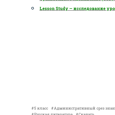
Lesson Study — исследование ур
5 класс
Административный срез зна
Русская литература
Скачать