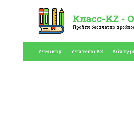
Перейти
к
Класс-KZ - 
содержанию
Пройти бесплатно пробное:
Ученику
Учителю KZ
Абитур