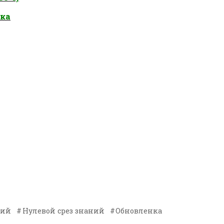
ока
ний
Нулевой срез знаний
Обновленка