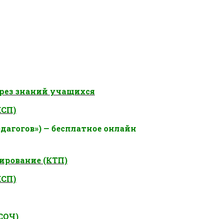
рез знаний учащихся
КСП)
дагогов») — бесплатное онлайн
ирование (КТП)
КСП)
СОЧ)