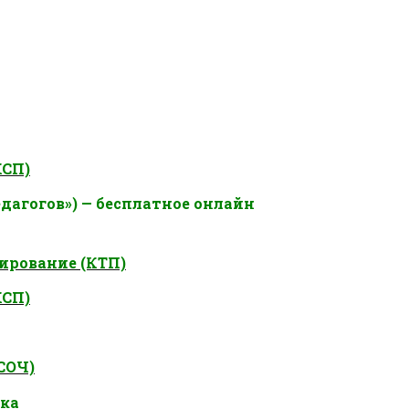
КСП)
дагогов») — бесплатное онлайн
ирование (КТП)
КСП)
СОЧ)
ока