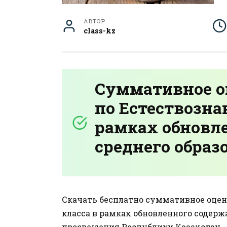
АВТОР
class-kz
Суммативное о
по Естествозна
рамках обновл
среднего образ
Скачать бесплатно суммативное оцени
класса в рамках обновленного содер
просвещения Республики Казахстан.