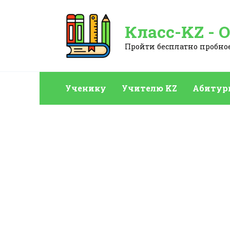
Перейти
к
Класс-KZ - 
содержанию
Пройти бесплатно пробное:
Ученику
Учителю KZ
Абитур