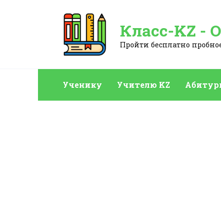
Перейти
к
Класс-KZ - 
содержанию
Пройти бесплатно пробное:
Ученику
Учителю KZ
Абитур